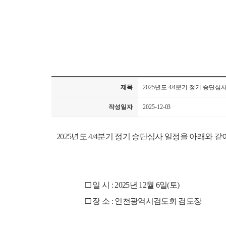
제목
2025년도 4/4분기 정기 승단심
작성일자
2025-12-03
2025년도 4/4분기 정기 승단심사 일정을 아래와
□
일 시
: 2025
년 12
월 6
일
(토
)
□
장 소
:
인천광역시검도회 검도장