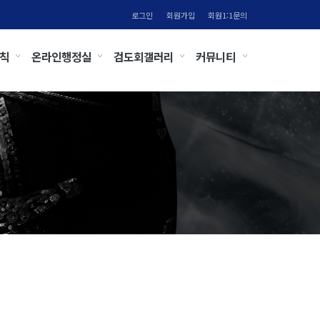
로그인
회원가입
회원1:1문의
칙
온라인행정실
검도회갤러리
커뮤니티