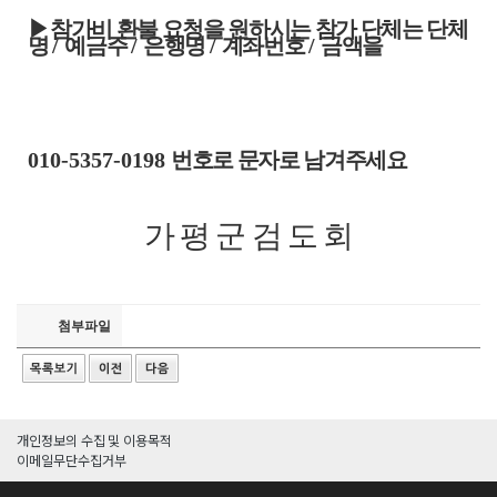
▶
참가비 환불 요청을 원하시는 참가 단체는
단체
명
/
예금주
/
은행명
/
계좌번호
/
금액을
010-5357-0198
번호로 문자로 남겨주세요
가 평 군 검 도 회
첨부파일
개인정보의 수집 및 이용목적
이메일무단수집거부