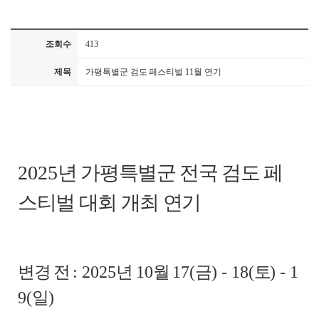
조회수
413
제목
가평특별군 검도 페스티벌 11월 연기
2025
년 가평특별군 전국 검도 페
스티벌 대회
개최 연기
변경 전
: 2025
년
10
월
17(
금
) - 18(
토
) - 1
9(
일
)