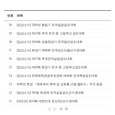
번호
제목
20
[입상소식] 2020년 봉림기 전국실업검도대회
19
[입상소식] 제37회 추계 전국 중·고등학교 검도대회
18
[입상소식] 제16회 경찰청장기 전국일반검도대회
17
[입상소식] 회장기 제60회 전국검도단별선수권대회
16
[입상소식] 제17회 추계전국실업검도대회
15
[입상소식] 제29회 회장기 전국 중·고등학교검도대회
14
[입상소식] 문화체육관광부장관배 제49회 전국학생검도대회
13
박학진 회장 『체육계의 폭력 및 성희롱 근절 챌린지』적극 동참
12
[입상소식] 제5회 회장배 전국실업검도선수권대회
11
[대진표] 제10회 대한민국 검도8단선수권대회
31
32