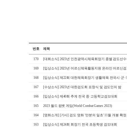
번호
제목
170
[대회소식] 2023년 인천광역시체육회장기 종별 검도선
169
[입상소식] 2023년 어르신체육활동지원 온라인 어르신
168
[입상소식] 제22회 대한체육회장기 생활체육 전국시·군
167
[수상소식] 2023년 대한검도회 표창식 및 검도인의 밤
166
[입상소식] 제40회 추계 전국 중·고등학교검도대회
165
2023 월드 컴벳 게임(World Combat Games 2023)
164
[영화소개] [기사] 검도 영화 '만분의 일초' 11월 개봉 확정
163
[입상소식] 제24회 회장기 전국 초등학생 검도대회