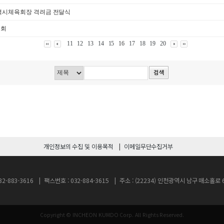
광역시체육회장 격려금 전달식
대회
11
12
13
14
15
16
17
18
19
20
개인정보의 수집 및 이용목적
이메일무단수집거부
2-883-3616
팩스번호 : 032-884-3615
주소 : (22234) 인천광역시 남구 매소홀
Copyright © INCHEON KUMDO Corp.
All Rights Reserved.