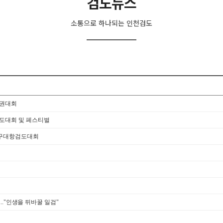
검도뉴스
소통으로 하나되는 인천검도
수권대회
검도대회 및 페스티벌
·구대항검도대회
..."인생을 뒤바꿀 일검"