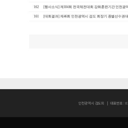
162
[행사소식] 제104회 전국체전대회 강화훈련기간 인천
161
[대회결과] 제46회 인천광역시 검도 회장기 종별선수권
인천광역시 검도회
대표번호 : 03