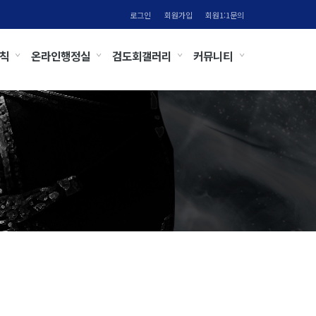
로그인
회원가입
회원1:1문의
칙
온라인행정실
검도회갤러리
커뮤니티