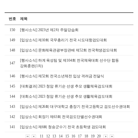
번호
제목
150
[행사소식] 2023년 제2차 주말강습회
149
[입상소식] 제10회 국무총리기 전국 시도대항검도대회
148
[입상소식] 문화체육관광부장관배 제52회 전국학생검도대회
[행사소식] 하계 육성팀 및 제104회 전국체육대회 선수단 합동
147
강화훈련(1차)
146
[행사소식] 제52회 전국소년체전 입상 격려금 전달식
145
[대회결과] 2023 청암 류기순 선생 추모 생활체육검도대회
144
[대회소식] 2023 청암 류기순 선생 추모 생활체육검도대회
143
[입상소식] 제26회 대구대학교 총장기 전국고등학교 검도선수권대회
142
[입상소식] 회장기 제63회 전국검도단별선수권대회
141
[입상소식] 제6회 청송군수기 전국 초등학생 검도대회
11
12
13
14
15
16
17
18
19
20