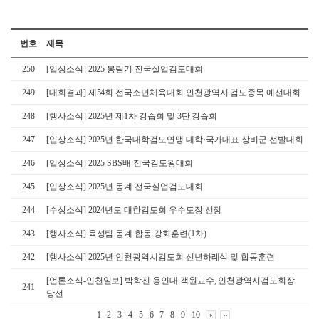
번호
제목
250
[입상소식] 2025 봉림기 전국실업검도대회
249
[대회결과] 제54회 전국소년체육대회 인천광역시 검도종목 예선대회
248
[행사소식] 2025년 제1차 강습회 및 3단 강습회
247
[입상소식] 2025년 한국대학검도연맹 대학·국가대표 상비군 선발대회
246
[입상소식] 2025 SBS배 전국검도왕대회
245
[입상소식] 2025년 동계 전국실업검도대회
244
[수상소식] 2024년도 대한검도회 우수도장 선정
243
[행사소식] 육성팀 동계 합동 강화훈련(1차)
242
[행사소식] 2025년 인천광역시검도회 신년하례식 및 합동훈련
[언론소식-인천일보] 박학진 용인대 객원교수, 인천광역시검도회장
241
당선
1
2
3
4
5
6
7
8
9
10