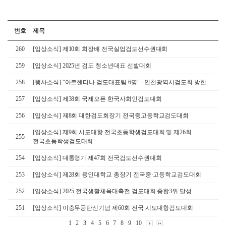
번호
제목
260
[입상소식] 제10회 회장배 전국실업검도선수권대회
259
[입상소식] 2025년 검도 청소년대표 선발대회
258
[행사소식] "아르헨티나 검도대표팀 6명" - 인천광역시검도회 방한
257
[입상소식] 제38회 국제오픈 한국사회인검도대회
256
[입상소식] 제8회 대한검도회장기 전국중고등학교검도대회
[입상소식] 제9회 시도대항 전국초등학생검도대회 및 제26회
255
전국초등학생검도대회
254
[입상소식] 대통령기 제47회 전국검도선수권대회
253
[입상소식] 제28회 용인대학교 총장기 전국중·고등학교검도대회
252
[입상소식] 2025 전국생활체육대축전 검도대회 종합3위 달성
251
[입상소식] 이충무공탄신기념 제60회 전국 시도대항검도대회
1
2
3
4
5
6
7
8
9
10