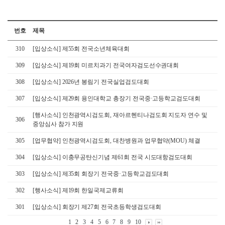
번호
제목
310
[입상소식] 제55회 전국소년체육대회
309
[입상소식] 제19회 미르치과기 전국여자검도선수권대회
308
[입상소식] 2026년 봉림기 전국실업검도대회
307
[입상소식] 제29회 용인대학교 총장기 전국중·고등학교검도대회
[행사소식] 인천광역시검도회, 재아르헨티나검도회 지도자 연수 및
306
중앙심사 참가 지원
305
[업무협약] 인천광역시검도회, 대찬병원과 업무협약(MOU) 체결
304
[입상소식] 이충무공탄신기념 제61회 전국 시도대항검도대회
303
[입상소식] 제35회 회장기 전국중·고등학교검도대회
302
[행사소식] 제19회 한일국제교류회
301
[입상소식] 회장기 제27회 전국초등학생검도대회
1
2
3
4
5
6
7
8
9
10