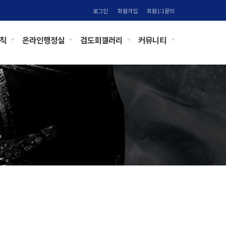
로그인
회원가입
회원1:1문의
칙
온라인행정실
검도회갤러리
커뮤니티