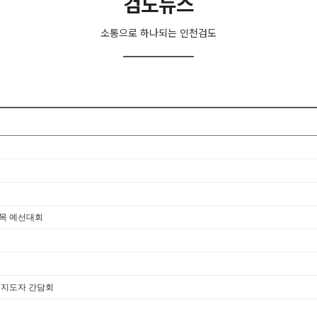
검도뉴스
소통으로 하나되는 인천검도
종목 예선대회
팀 지도자 간담회