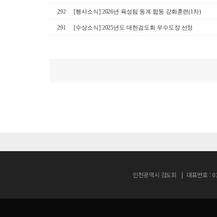
292
[행사소식] 2026년 육성팀 동계 합동 강화훈련(1차)
291
[수상소식] 2025년도 대한검도회 우수도장 선정
인천광역시 검도회
대표번호 : 03