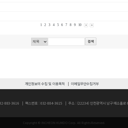
1
2
3
4
5
6
7
8
9
10
개인정보의 수집 및 이용목적
이메일무단수집거부
2-883-3616
팩스번호 : 032-884-3615
주소 : (22234) 인천광역시 남구 매소홀
Copyright © INCHEON KUMDO Corp.
All Rights Reserved.