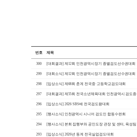
번호
제목
300
[대회결과] 제12회 인천광역시장기 종별검도선수권대회
299
[대회소식] 제12회 인천광역시장기 종별검도선수권대회
298
[입상소식] 제68회 춘계 전국중·고등학교검도대회
297
[대회결과] 제55회 전국소년체육대회 인천광역시 검도
296
[입상소식] 2026 SBS배 전국검도왕대회
295
[행사소식] 인천광역시 시니어 검도인 합동수련회
294
[행사소식] 본회 집행부와 공인도장 관장 및 센터, 육성
293
[입상소식] 2026년 동계 전국실업검도대회